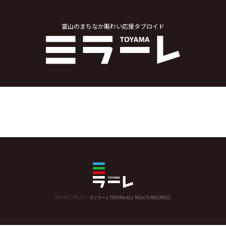
富山のまちなか賑わい応援タブロイド
PRIVACY POLICY
©ミラーレTOYAMA ALL RIGHTS RESERVED.