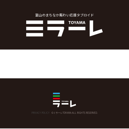
富山のまちなか賑わい応援タブロイド
PRIVACY POLICY
©ミラーレTOYAMA ALL RIGHTS RESERVED.