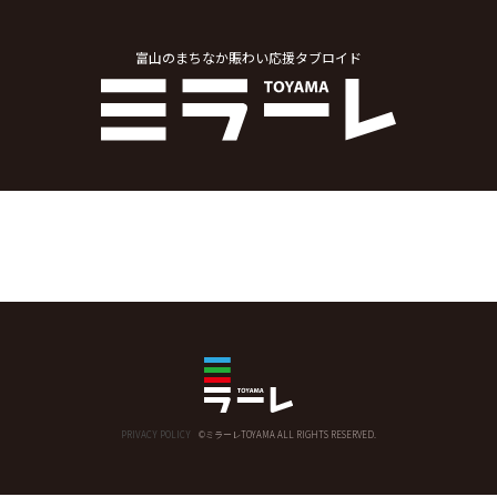
富山のまちなか賑わい応援タブロイド
PRIVACY POLICY
©ミラーレTOYAMA ALL RIGHTS RESERVED.