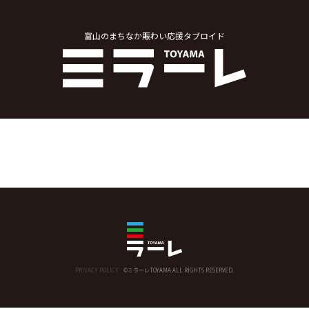
富山のまちなか賑わい応援タブロイド
PRIVACY POLICY
©ミラーレTOYAMA ALL RIGHTS RESERVED.